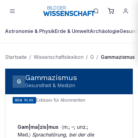
Astronomie & Physik
Erde & Umwelt
Archäologie
Gesundh
Startseite
/
Wissenschaftslexikon
/
G
/
Gammazismus
Gammazismus
G
Gesundheit & Medizin
Exklusiv für Abonnenten
BDW PLUS
Gam|ma|zis|mus
〈m.; –; unz.;
Med.〉
Sprachstörung, bei der die