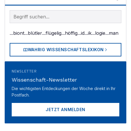
Begriff im Lexikon suchen
...biont
...blütler
...flügelig
...höffig
...id
...ik
...logie
...man
WAHRIG WISSENSCHAFTSLEXIKON
NEWSLETTER
Wissenschaft-Newsletter
Die wichtigsten Entdeckungen der Woche direkt in Ihr
Postfach.
JETZT ANMELDEN