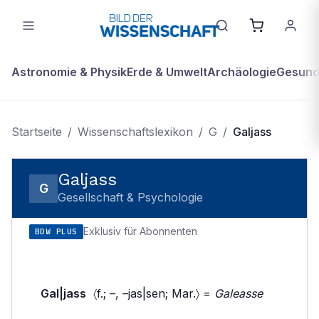
Astronomie & Physik
Erde & Umwelt
Archäologie
Gesundh
Startseite
/
Wissenschaftslexikon
/
G
/
Galjass
Galjass
G
Gesellschaft & Psychologie
Exklusiv für Abonnenten
BDW PLUS
Gal|jass
〈f.; –, –jas|sen; Mar.〉 =
Galeasse