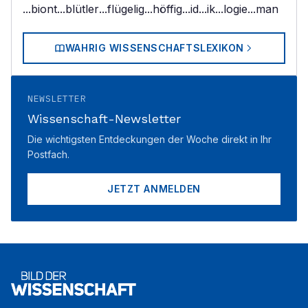
...biont
...blütler
...flügelig
...höffig
...id
...ik
...logie
...man
WAHRIG WISSENSCHAFTSLEXIKON
NEWSLETTER
Wissenschaft-Newsletter
Die wichtigsten Entdeckungen der Woche direkt in Ihr
Postfach.
JETZT ANMELDEN