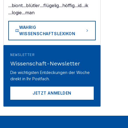
...biont
...blütler
...flügelig
...höffig
...id
...ik
...logie
...man
WAHRIG
WISSENSCHAFTSLEXIKON
NEWSLETTER
Wissenschaft-Newsletter
Die wichtigsten Entdeckungen der Woche
direkt in Ihr Postfach.
JETZT ANMELDEN