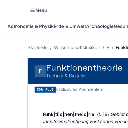
Menü
Astronomie & Physik
Erde & Umwelt
Archäologie
Gesun
Startseite
/
Wissenschaftslexikon
/
F
/
Funkt
Funktionentheorie
F
Technik & Digitales
Exklusiv für Abonnenten
BDW PLUS
Funk|ti|o|nen|the|o|rie
〈f. 19〉
Gebiet d
Infinitesimalrechnung Funktionen von 