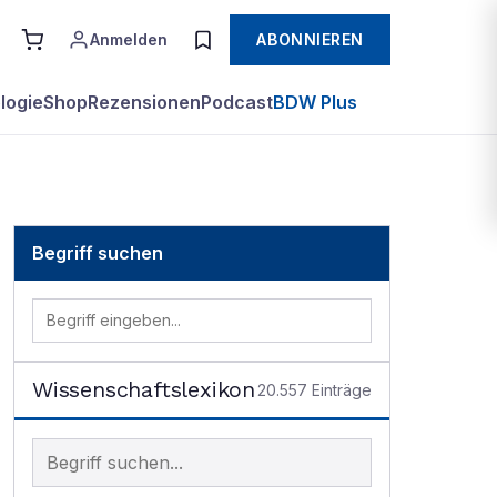
Anmelden
ABONNIEREN
logie
Shop
Rezensionen
Podcast
BDW Plus
Begriff suchen
Wissenschaftslexikon
20.557
Einträge
Begriff im Lexikon suchen