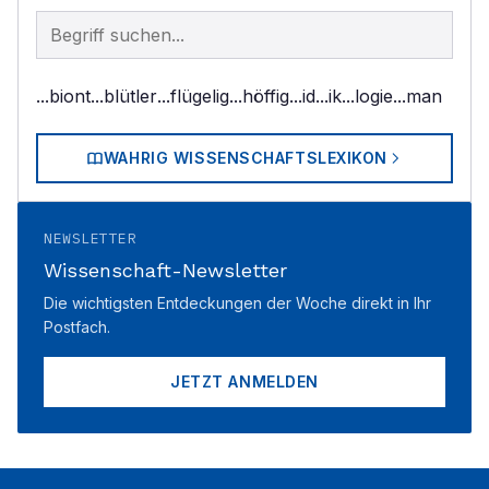
Begriff im Lexikon suchen
...biont
...blütler
...flügelig
...höffig
...id
...ik
...logie
...man
WAHRIG WISSENSCHAFTSLEXIKON
NEWSLETTER
Wissenschaft-Newsletter
Die wichtigsten Entdeckungen der Woche direkt in Ihr
Postfach.
JETZT ANMELDEN