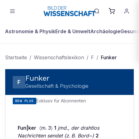
Astronomie & Physik
Erde & Umwelt
Archäologie
Gesundh
Startseite
/
Wissenschaftslexikon
/
F
/
Funker
Funker
F
Gesellschaft & Psychologie
Exklusiv für Abonnenten
BDW PLUS
Fun|ker
〈m. 3〉
1
jmd., der drahtlos
Nachrichten sendet (z. B. Bord~)
2