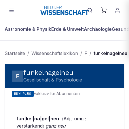
Astronomie & Physik
Erde & Umwelt
Archäologie
Gesundh
Startseite
/
Wissenschaftslexikon
/
F
/
funkelnagelneu
funkelnagelneu
F
Gesellschaft & Psychologie
Exklusiv für Abonnenten
BDW PLUS
fun|kel|na|gel|neu
〈Adj.; umg.;
verstärkend〉
ganz neu