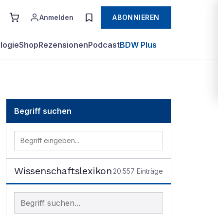
Anmelden
ABONNIEREN
logie
Shop
Rezensionen
Podcast
BDW Plus
Begriff suchen
Wissenschaftslexikon
20.557
Einträge
Begriff im Lexikon suchen