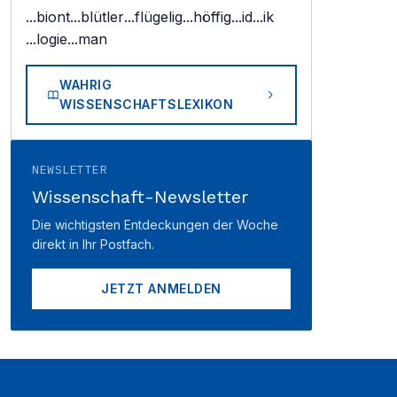
...biont
...blütler
...flügelig
...höffig
...id
...ik
...logie
...man
WAHRIG
WISSENSCHAFTSLEXIKON
NEWSLETTER
Wissenschaft-Newsletter
Die wichtigsten Entdeckungen der Woche
direkt in Ihr Postfach.
JETZT ANMELDEN