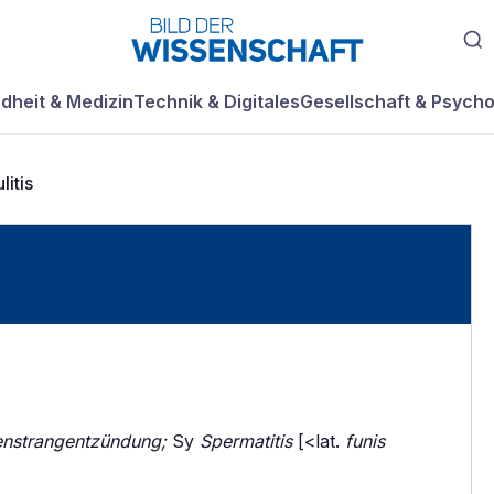
dheit & Medizin
Technik & Digitales
Gesellschaft & Psycho
litis
nstrangentzündung;
Sy
Spermatitis
[<lat.
funis