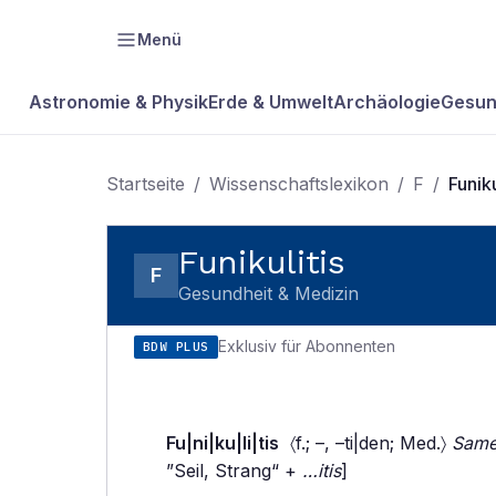
Menü
Astronomie & Physik
Erde & Umwelt
Archäologie
Gesun
Startseite
/
Wissenschaftslexikon
/
F
/
Funiku
Funikulitis
F
Gesundheit & Medizin
Exklusiv für Abonnenten
BDW PLUS
Fu|ni|ku|li|tis
〈f.; –, –ti|den; Med.〉
Same
”Seil, Strang“ +
…itis
]