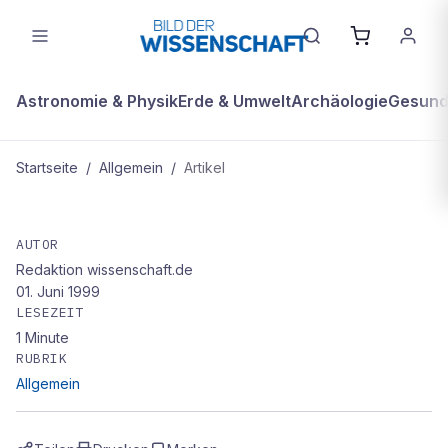
Astronomie & Physik
Erde & Umwelt
Archäologie
Gesundh
Startseite
/
Allgemein
/
Artikel
ALLGEMEIN
Für Innovation – gegen Stillstand:
AUTOR
Redaktion wissenschaft.de
„Wissenschaft gegen Zukunftsangst"
01. Juni 1999
von Hubert Markl
LESEZEIT
1
Minute
RUBRIK
Allgemein