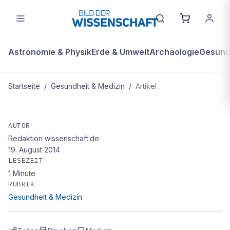
Astronomie & Physik
Erde & Umwelt
Archäologie
Gesundh
Startseite
/
Gesundheit & Medizin
/
Artikel
GESUNDHEIT & MEDIZIN
Für eine Welt ohne Kinderlähmung
AUTOR
Redaktion wissenschaft.de
19. August 2014
LESEZEIT
1
Minute
RUBRIK
Gesundheit & Medizin