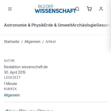
Astronomie & Physik
Erde & Umwelt
Archäologie
Gesundh
Startseite
/
Allgemein
/
Artikel
ALLGEMEIN
Für die Journalistin und Archäologin
AUTOR
Redaktion wissenschaft.de
30. April 2015
LESEZEIT
1
Minute
RUBRIK
Allgemein