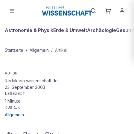
Astronomie & Physik
Erde & Umwelt
Archäologie
Gesundh
Startseite
/
Allgemein
/
Artikel
ALLGEMEIN
Fühlen wie ein Ingenieur
AUTOR
Redaktion wissenschaft.de
23. September 2003
LESEZEIT
1
Minute
RUBRIK
Allgemein