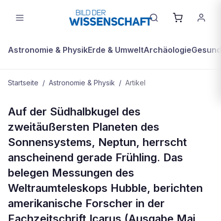
Astronomie & Physik
Erde & Umwelt
Archäologie
Gesundh
Startseite
/
Astronomie & Physik
/
Artikel
ASTRONOMIE & PHYSIK
Auf der Südhalbkugel des
Frühling auf Neptun
zweitäußersten Planeten des
Sonnensystems, Neptun, herrscht
anscheinend gerade Frühling. Das
belegen Messungen des
Weltraumteleskops Hubble, berichten
amerikanische Forscher in der
Fachzeitschrift Icarus (Ausgabe Mai