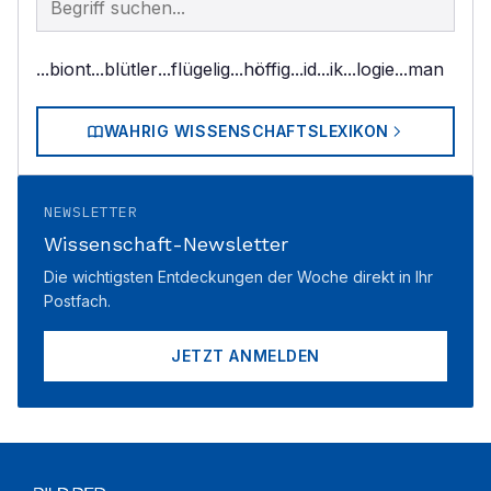
...biont
...blütler
...flügelig
...höffig
...id
...ik
...logie
...man
WAHRIG WISSENSCHAFTSLEXIKON
NEWSLETTER
Wissenschaft-Newsletter
Die wichtigsten Entdeckungen der Woche direkt in Ihr
Postfach.
JETZT ANMELDEN