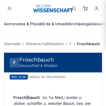
Astronomie & Physik
Erde & Umwelt
Archäologie
Gesundh
Startseite
/
Wissenschaftslexikon
/
F
/
Froschbauch
Froschbauch
F
Gesundheit & Medizin
Exklusiv für Abonnenten
BDW PLUS
Frosch|bauch
〈m. 1u; Med.〉
breiter u.
dicker, schlaffer u. weicher Bauch, bes. bei