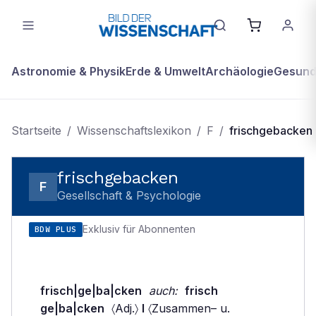
Astronomie & Physik
Erde & Umwelt
Archäologie
Gesundh
Startseite
/
Wissenschaftslexikon
/
F
/
frischgebacken
frischgebacken
F
Gesellschaft & Psychologie
Exklusiv für Abonnenten
BDW PLUS
frisch|ge|ba|cken
auch:
frisch
ge|ba|cken
〈Adj.〉
I
〈Zusammen– u.