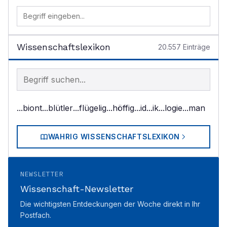
Wissenschaftslexikon
20.557
Einträge
Begriff im Lexikon suchen
...biont
...blütler
...flügelig
...höffig
...id
...ik
...logie
...man
WAHRIG WISSENSCHAFTSLEXIKON
NEWSLETTER
Wissenschaft-Newsletter
Die wichtigsten Entdeckungen der Woche direkt in Ihr
Postfach.