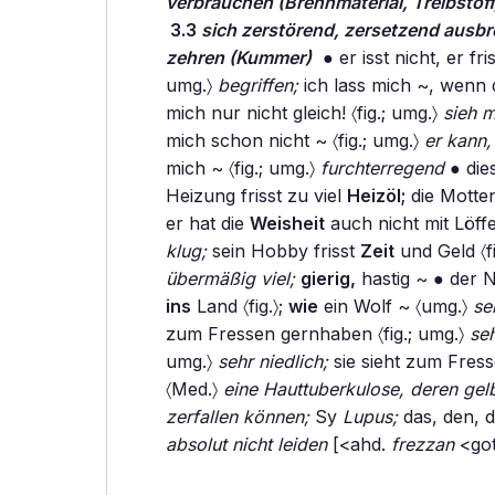
verbrauchen (Brennmaterial, Treibstoff,
3.3
sich zerstörend, zersetzend ausbre
zehren (Kummer)
● er isst nicht, er fris
umg.〉
begriffen;
ich lass mich ~, wenn da
mich nur nicht gleich! 〈fig.; umg.〉
sieh m
mich schon nicht ~ 〈fig.; umg.〉
er kann,
mich ~ 〈fig.; umg.〉
furchterregend
● dies
Heizung frisst zu viel
Heizöl;
die Motte
er hat die
Weisheit
auch nicht mit Löffe
klug;
sein Hobby frisst
Zeit
und Geld 〈fi
übermäßig viel;
gierig,
hastig ~ ● der N
ins
Land 〈fig.〉;
wie
ein Wolf ~ 〈umg.〉
se
zum Fressen gernhaben 〈fig.; umg.〉
seh
umg.〉
sehr niedlich;
sie sieht zum Fress
〈Med.〉
eine Hauttuberkulose, deren ge
zerfallen können;
Sy
Lupus;
das, den, d
absolut nicht leiden
[<ahd.
frezzan
<go