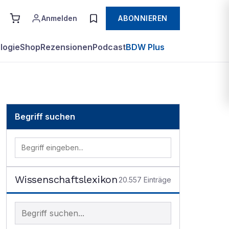
Anmelden
ABONNIEREN
logie
Shop
Rezensionen
Podcast
BDW Plus
Begriff suchen
Wissenschaftslexikon
20.557
Einträge
Begriff im Lexikon suchen