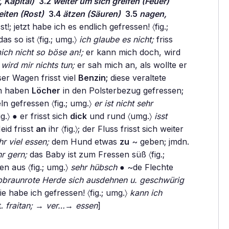
 Kapital)
3.2
weiter um sich greifen (Feuer)
iten (Rost)
3.4
ätzen (Säuren)
3.5
nagen,
st!; jetzt habe ich es endlich gefressen! 〈fig.;
s so ist 〈fig.; umg.〉
ich glaube es nicht;
friss
ich nicht so böse an!;
er kann mich doch, wird
 wird mir nichts tun;
er sah mich an, als wollte er
er Wagen frisst viel
Benzin;
diese veraltete
n haben
Löcher
in den Polsterbezug gefressen;
ln gefressen 〈fig.; umg.〉
er ist nicht sehr
g.〉 ● er frisst sich
dick
und rund 〈umg.〉
isst
eid frisst
an
ihr 〈fig.〉; der Fluss frisst sich weiter
hr viel essen;
dem Hund etwas
zu
~ geben; jmdn.
r gern;
das Baby ist zum Fressen süß 〈fig.;
en aus 〈fig.; umg.〉
sehr hübsch
● ~de Flechte
lbbraunrote Herde sich ausdehnen u. geschwürig
ie habe ich gefressen! 〈fig.; umg.〉
kann ich
t.
fraitan;
→
ver…
→
essen
]