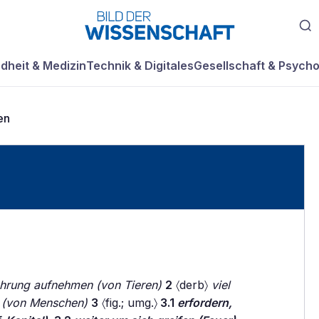
dheit & Medizin
Technik & Digitales
Gesellschaft & Psycho
en
hrung aufnehmen (von Tieren)
2
〈derb〉
viel
en (von Menschen)
3
〈fig.; umg.〉
3.1
erfordern,