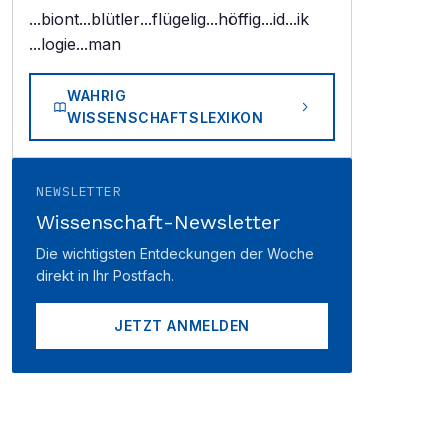
...biont
...blütler
...flügelig
...höffig
...id
...ik
...logie
...man
WAHRIG
WISSENSCHAFTSLEXIKON
NEWSLETTER
Wissenschaft-Newsletter
Die wichtigsten Entdeckungen der Woche
direkt in Ihr Postfach.
JETZT ANMELDEN