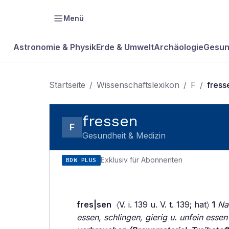
Menü
Astronomie & Physik
Erde & Umwelt
Archäologie
Gesun
Startseite
/
Wissenschaftslexikon
/
F
/
fress
fressen
F
Gesundheit & Medizin
Exklusiv für Abonnenten
BDW PLUS
fres|sen
〈V. i. 139 u. V. t. 139; hat〉
1
Na
essen, schlingen, gierig u. unfein ess