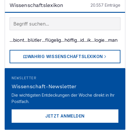
Wissenschaftslexikon
20.557
Einträge
Begriff im Lexikon suchen
...biont
...blütler
...flügelig
...höffig
...id
...ik
...logie
...man
WAHRIG WISSENSCHAFTSLEXIKON
NEWSLETTER
Wissenschaft-Newsletter
Die wichtigsten Entdeckungen der Woche direkt in Ihr
Postfach.
JETZT ANMELDEN