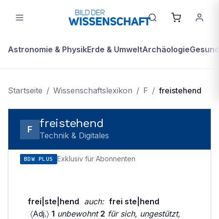
Astronomie & Physik
Erde & Umwelt
Archäologie
Gesundh
Startseite
/
Wissenschaftslexikon
/
F
/
freistehend
freistehend
F
Technik & Digitales
Exklusiv für Abonnenten
BDW PLUS
frei|ste|hend
auch:
frei ste|hend
〈Adj.〉
1
unbewohnt
2
für sich, ungestützt,