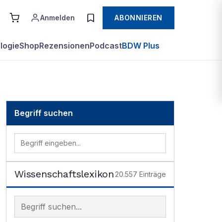
Anmelden
ABONNIEREN
logie
Shop
Rezensionen
Podcast
BDW Plus
Begriff suchen
Wissenschaftslexikon
20.557
Einträge
Begriff im Lexikon suchen