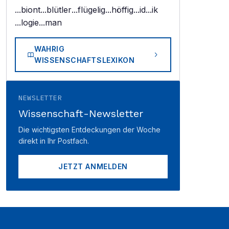
...biont
...blütler
...flügelig
...höffig
...id
...ik
...logie
...man
WAHRIG
WISSENSCHAFTSLEXIKON
NEWSLETTER
Wissenschaft-Newsletter
Die wichtigsten Entdeckungen der Woche
direkt in Ihr Postfach.
JETZT ANMELDEN