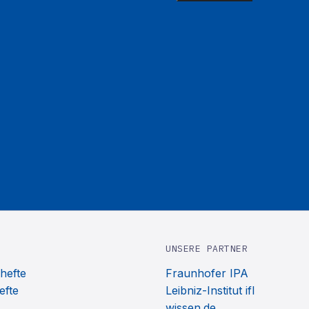
UNSERE PARTNER
hefte
Fraunhofer IPA
efte
Leibniz-Institut ifl
wissen.de