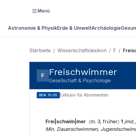
Menü
Astronomie & Physik
Erde & Umwelt
Archäologie
Gesun
Startseite
/
Wissenschaftslexikon
/
F
/
Frei
Freischwimmer
F
Gesellschaft & Psychologie
Exklusiv für Abonnenten
BDW PLUS
Frei|schwim|mer
〈m. 3; früher〉
1
jmd.
Min. Dauerschwimmen, Jugendschwim