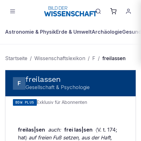
Astronomie & Physik
Erde & Umwelt
Archäologie
Gesundh
Startseite
/
Wissenschaftslexikon
/
F
/
freilassen
freilassen
F
Gesellschaft & Psychologie
Exklusiv für Abonnenten
BDW PLUS
freilas|sen
auch:
frei las|sen
〈V. t. 174;
hat〉
auf freien Fuß setzen, aus der Haft,