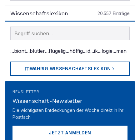
Wissenschaftslexikon
20.557
Einträge
Begriff im Lexikon suchen
...biont
...blütler
...flügelig
...höffig
...id
...ik
...logie
...man
WAHRIG WISSENSCHAFTSLEXIKON
NEWSLETTER
Wissenschaft-Newsletter
Die wichtigsten Entdeckungen der Woche direkt in Ihr
Postfach.
JETZT ANMELDEN