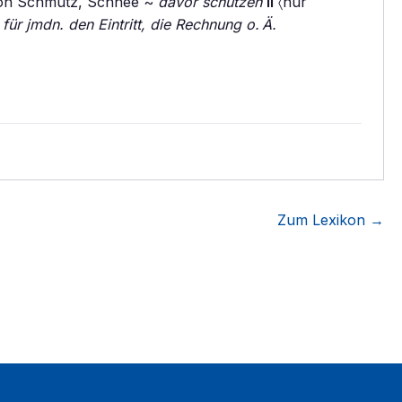
von Schmutz, Schnee ~
davor schützen
II
〈nur
n
für jmdn. den Eintritt, die Rechnung o. Ä.
Zum Lexikon →