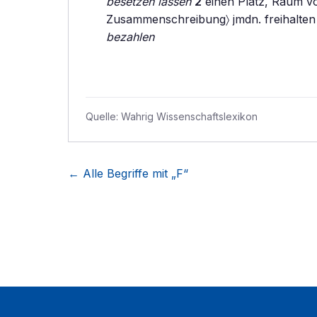
besetzen lassen
2
einen Platz, Raum 
Zusammenschreibung〉 jmdn. freihalte
bezahlen
Quelle:
Wahrig Wissenschaftslexikon
← Alle Begriffe mit „
F
“