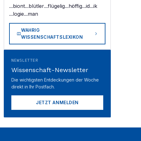
...biont
...blütler
...flügelig
...höffig
...id
...ik
...logie
...man
WAHRIG
WISSENSCHAFTSLEXIKON
NEWSLETTER
Wissenschaft-Newsletter
Die wichtigsten Entdeckungen der Woche
direkt in Ihr Postfach.
JETZT ANMELDEN