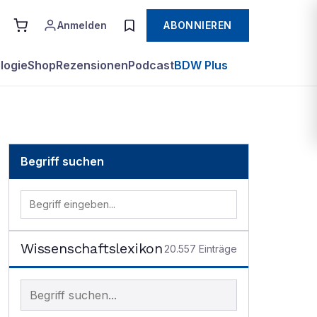
Anmelden
ABONNIEREN
logie
Shop
Rezensionen
Podcast
BDW Plus
Begriff suchen
Wissenschaftslexikon
20.557
Einträge
Begriff im Lexikon suchen