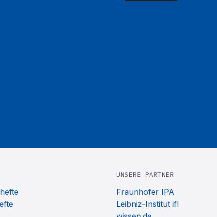
UNSERE PARTNER
hefte
Fraunhofer IPA
efte
Leibniz-Institut ifl
wissen.de