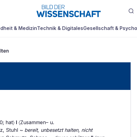
dheit & Medizin
Technik & Digitales
Gesellschaft & Psycho
alten
60; hat〉
I
〈Zusammen– u.
z, Stuhl ~
bereit, unbesetzt halten, nicht