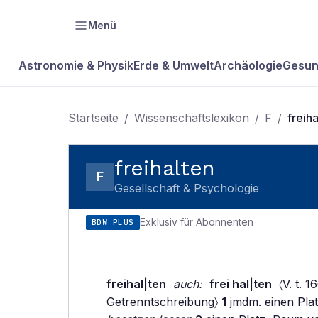
Menü
Astronomie & Physik
Erde & Umwelt
Archäologie
Gesun
Startseite
/
Wissenschaftslexikon
/
F
/
freih
freihalten
F
Gesellschaft & Psychologie
Exklusiv für Abonnenten
BDW PLUS
freihal|ten
auch:
frei hal|ten
〈V. t. 1
Getrenntschreibung〉
1
jmdm. einen Plat