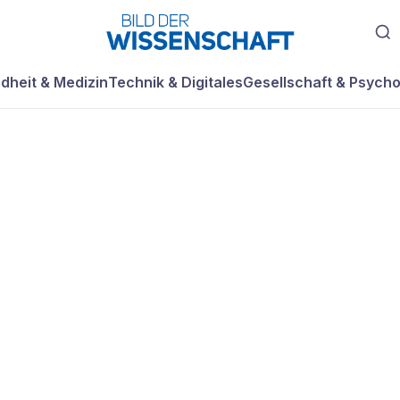
dheit & Medizin
Technik & Digitales
Gesellschaft & Psycho
stitut stellt
 für Handys und
r