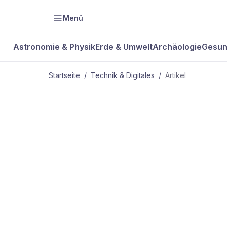
Menü
Astronomie & Physik
Erde & Umwelt
Archäologie
Gesun
Startseite
/
Technik & Digitales
/
Artikel
TECHNIK & DIGITALES
Fraunhofer-In
Solarzellen
Palmtops vo