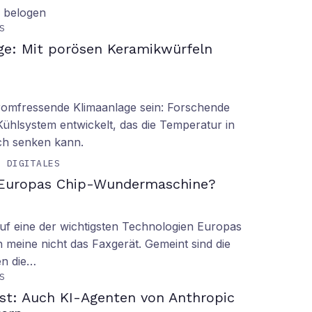
d belogen
S
ge: Mit porösen Keramikwürfeln
tromfressende Klimaanlage sein: Forschende
Kühlsystem entwickelt, das die Temperatur in
ch senken kann.
& DIGITALES
 Europas Chip-Wundermaschine?
f eine der wichtigsten Technologien Europas
 meine nicht das Faxgerät. Gemeint sind die
en die…
S
ust: Auch KI-Agenten von Anthropic