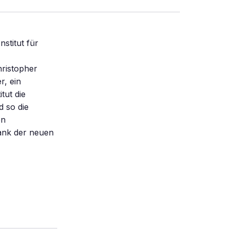
stitut für
hristopher
r, ein
tut die
 so die
en
dank der neuen