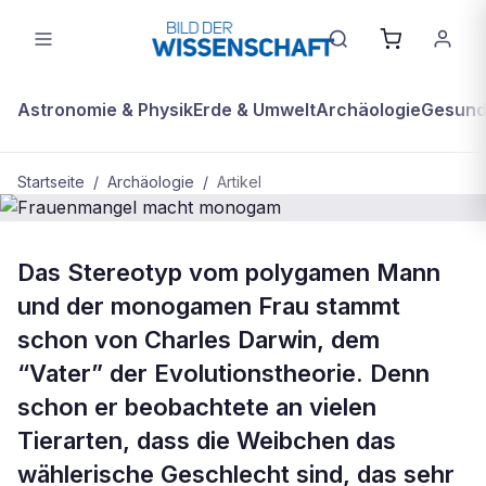
Astronomie & Physik
Erde & Umwelt
Archäologie
Gesundh
Startseite
/
Archäologie
/
Artikel
ARCHÄOLOGIE
Das Stereotyp vom polygamen Mann
Frauenmangel macht monogam
und der monogamen Frau stammt
schon von Charles Darwin, dem
“Vater” der Evolutionstheorie. Denn
schon er beobachtete an vielen
Tierarten, dass die Weibchen das
wählerische Geschlecht sind, das sehr