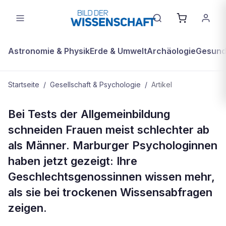
Astronomie & Physik
Erde & Umwelt
Archäologie
Gesundh
Startseite
/
Gesellschaft & Psychologie
/
Artikel
GESELLSCHAFT & PSYCHOLOGIE
Bei Tests der Allgemeinbildung
FRAUEN – DAS DUMME
schneiden Frauen meist schlechter ab
GESCHLECHT?
als Männer. Marburger Psychologinnen
haben jetzt gezeigt: Ihre
Geschlechtsgenossinnen wissen mehr,
als sie bei trockenen Wissensabfragen
zeigen.