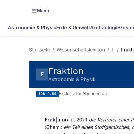
Menü
Astronomie & Physik
Erde & Umwelt
Archäologie
Gesun
Startseite
/
Wissenschaftslexikon
/
F
/
Frakt
Fraktion
F
Astronomie & Physik
Exklusiv für Abonnenten
BDW PLUS
Frak|ti|on
〈f. 20〉
1
die Vertreter einer 
〈Chem.〉
ein Teil eines Stoffgemisches,