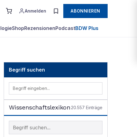
Anmelden
ABONNIEREN
logie
Shop
Rezensionen
Podcast
BDW Plus
Begriff suchen
Wissenschaftslexikon
20.557
Einträge
Begriff im Lexikon suchen