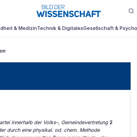
dheit & Medizin
Technik & Digitales
Gesellschaft & Psycho
ion
Partei innerhalb der Volks–, Gemeindevertretung
2
 der durch eine physikal. od. chem. Methode