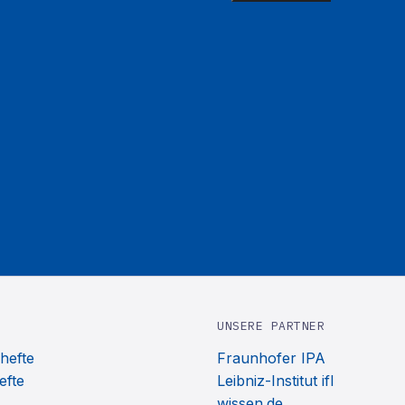
UNSERE PARTNER
hefte
Fraunhofer IPA
efte
Leibniz-Institut ifl
wissen.de