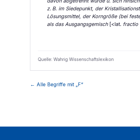
davon abgetrennt wurde u. sich hinsic
z. B. im Siedepunkt, der Kristallisation
Lösungsmittel, der Korngröße (bei festen
als das Ausgangsgemisch
[<lat.
fractio
Quelle:
Wahrig Wissenschaftslexikon
← Alle Begriffe mit „
F
“