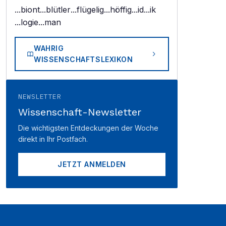
...biont
...blütler
...flügelig
...höffig
...id
...ik
...logie
...man
WAHRIG
WISSENSCHAFTSLEXIKON
NEWSLETTER
Wissenschaft-Newsletter
Die wichtigsten Entdeckungen der Woche
direkt in Ihr Postfach.
JETZT ANMELDEN