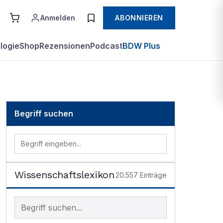
Anmelden
ABONNIEREN
logie
Shop
Rezensionen
Podcast
BDW Plus
Begriff suchen
Wissenschaftslexikon
20.557
Einträge
Begriff im Lexikon suchen