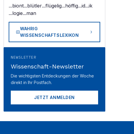
...biont
...blütler
...flügelig
...höffig
...id
...ik
...logie
...man
WAHRIG
WISSENSCHAFTSLEXIKON
NEWSLETTER
Wissenschaft-Newsletter
Die wichtigsten Entdeckungen der Woche
direkt in Ihr Postfach.
JETZT ANMELDEN