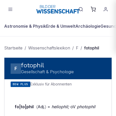
Astronomie & Physik
Erde & Umwelt
Archäologie
Gesundh
Startseite
/
Wissenschaftslexikon
/
F
/
fotophil
fotophil
F
Gesellschaft & Psychologie
Exklusiv für Abonnenten
BDW PLUS
fo|to|phil
〈Adj.〉 =
heliophil;
oV
photophil