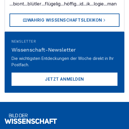
...biont
...blütler
...flügelig
...höffig
...id
...ik
...logie
...man
WAHRIG WISSENSCHAFTSLEXIKON
NEWSLETTER
Wissenschaft-Newsletter
Die wichtigsten Entdeckungen der Woche direkt in Ihr
Postfach.
JETZT ANMELDEN