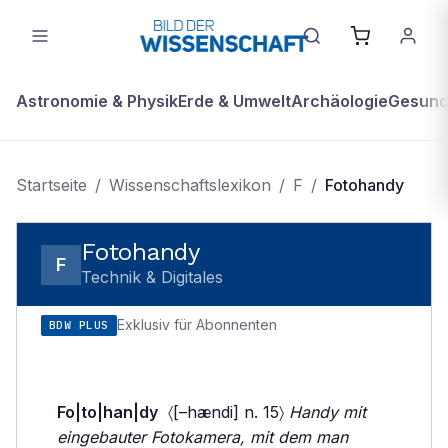
Astronomie & Physik
Erde & Umwelt
Archäologie
Gesundh
Startseite
/
Wissenschaftslexikon
/
F
/
Fotohandy
Fotohandy
F
Technik & Digitales
Exklusiv für Abonnenten
BDW PLUS
Fo|to|han|dy
〈[–hændi] n. 15〉
Handy mit
eingebauter Fotokamera, mit dem man