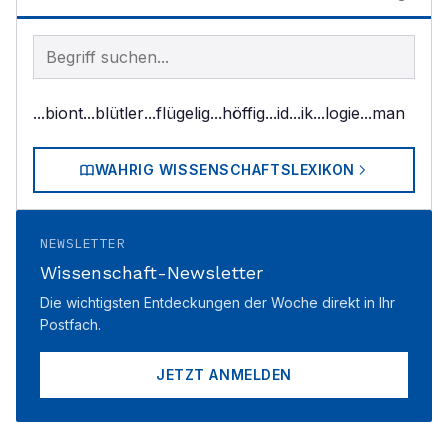
Begriff im Lexikon suchen
...biont
...blütler
...flügelig
...höffig
...id
...ik
...logie
...man
WAHRIG WISSENSCHAFTSLEXIKON
NEWSLETTER
Wissenschaft-Newsletter
Die wichtigsten Entdeckungen der Woche direkt in Ihr
Postfach.
JETZT ANMELDEN