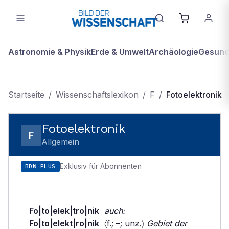
Astronomie & Physik
Erde & Umwelt
Archäologie
Gesundh
Startseite
/
Wissenschaftslexikon
/
F
/
Fotoelektronik
Fotoelektronik
F
Allgemein
Exklusiv für Abonnenten
BDW PLUS
Fo|to|elek|tro|nik
auch:
Fo|to|elekt|ro|nik
〈f.; –; unz.〉
Gebiet der