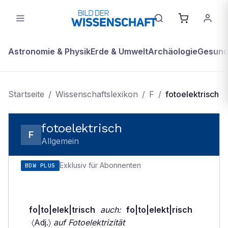
Astronomie & Physik
Erde & Umwelt
Archäologie
Gesundh
Startseite
/
Wissenschaftslexikon
/
F
/
fotoelektrisch
fotoelektrisch
F
Allgemein
Exklusiv für Abonnenten
BDW PLUS
fo|to|elek|trisch
auch:
fo|to|elekt|risch
〈Adj.〉
auf Fotoelektrizität