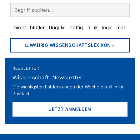
Begriff im Lexikon suchen
...biont
...blütler
...flügelig
...höffig
...id
...ik
...logie
...man
WAHRIG WISSENSCHAFTSLEXIKON
NEWSLETTER
Wissenschaft-Newsletter
Die wichtigsten Entdeckungen der Woche direkt in Ihr
Postfach.
JETZT ANMELDEN