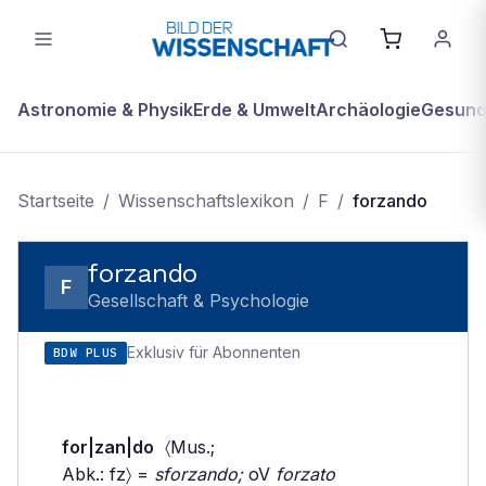
Astronomie & Physik
Erde & Umwelt
Archäologie
Gesundh
Startseite
/
Wissenschaftslexikon
/
F
/
forzando
forzando
F
Gesellschaft & Psychologie
Exklusiv für Abonnenten
BDW PLUS
for|zan|do
〈Mus.;
Abk.: fz〉 =
sforzando;
oV
forzato