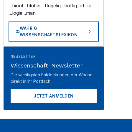
...biont
...blütler
...flügelig
...höffig
...id
...ik
...logie
...man
WAHRIG
WISSENSCHAFTSLEXIKON
NEWSLETTER
Wissenschaft-Newsletter
Die wichtigsten Entdeckungen der Woche
direkt in Ihr Postfach.
JETZT ANMELDEN