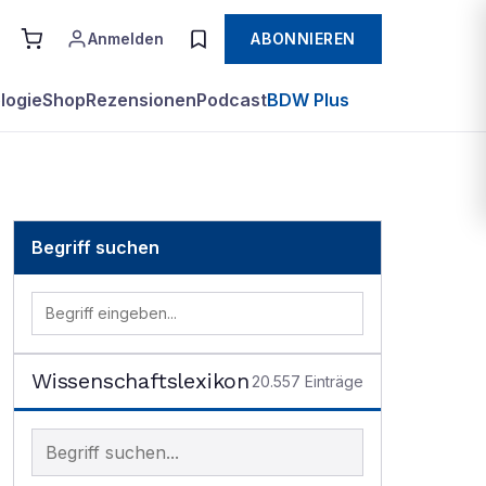
Anmelden
ABONNIEREN
logie
Shop
Rezensionen
Podcast
BDW Plus
Begriff suchen
Wissenschaftslexikon
20.557
Einträge
Begriff im Lexikon suchen