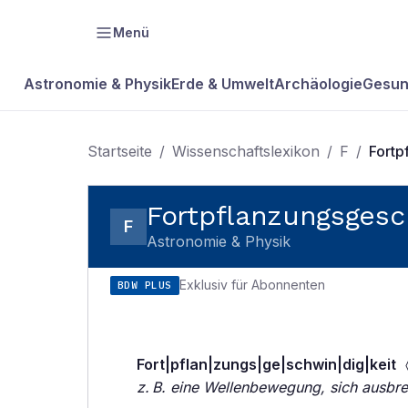
Menü
Astronomie & Physik
Erde & Umwelt
Archäologie
Gesun
Startseite
/
Wissenschaftslexikon
/
F
/
Fortp
Fortpflanzungsgesc
F
Astronomie & Physik
Exklusiv für Abonnenten
BDW PLUS
Fort|pflan|zungs|ge|schwin|dig|keit
〈
z. B. eine Wellenbewegung, sich ausbrei