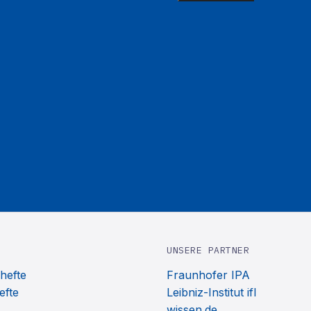
UNSERE PARTNER
hefte
Fraunhofer IPA
efte
Leibniz-Institut ifl
wissen.de