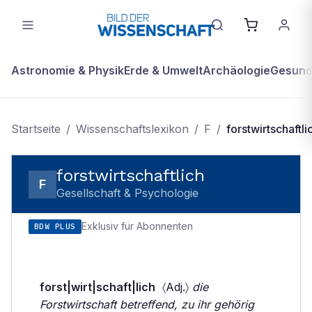
Astronomie & Physik
Erde & Umwelt
Archäologie
Gesundh
Startseite
/
Wissenschaftslexikon
/
F
/
forstwirtschaftli
forstwirtschaftlich
F
Gesellschaft & Psychologie
Exklusiv für Abonnenten
BDW PLUS
forst|wirt|schaft|lich
〈Adj.〉
die
Forstwirtschaft betreffend, zu ihr gehörig