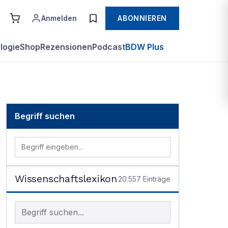
Anmelden
ABONNIEREN
logie
Shop
Rezensionen
Podcast
BDW Plus
Begriff suchen
Wissenschaftslexikon
20.557
Einträge
Begriff im Lexikon suchen