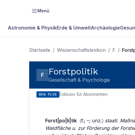
Menü
Astronomie & Physik
Erde & Umwelt
Archäologie
Gesun
Startseite
/
Wissenschaftslexikon
/
F
/
Forstp
Forstpolitik
F
Gesellschaft & Psychologie
Exklusiv für Abonnenten
BDW PLUS
Forst|po|li|tik
〈f.; –; unz.〉
staatl. Maßn
Waldfläche u. zur Förderung der Forst