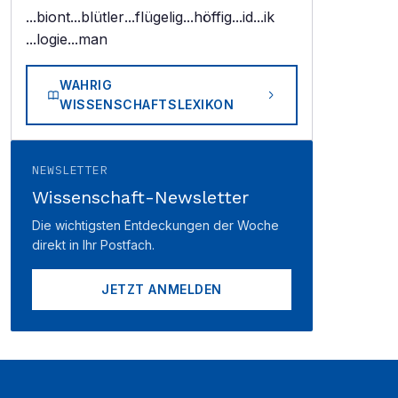
...biont
...blütler
...flügelig
...höffig
...id
...ik
...logie
...man
WAHRIG
WISSENSCHAFTSLEXIKON
NEWSLETTER
Wissenschaft-Newsletter
Die wichtigsten Entdeckungen der Woche
direkt in Ihr Postfach.
JETZT ANMELDEN