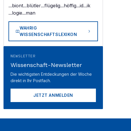
...biont
...blütler
...flügelig
...höffig
...id
...ik
...logie
...man
WAHRIG
WISSENSCHAFTSLEXIKON
NEWSLETTER
Wissenschaft-Newsletter
Die wichtigsten Entdeckungen der Woche
direkt in Ihr Postfach.
JETZT ANMELDEN