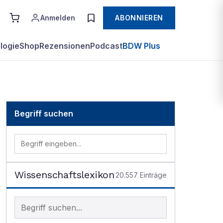
Anmelden
ABONNIEREN
logie
Shop
Rezensionen
Podcast
BDW Plus
Begriff suchen
Wissenschaftslexikon
20.557
Einträge
Begriff im Lexikon suchen