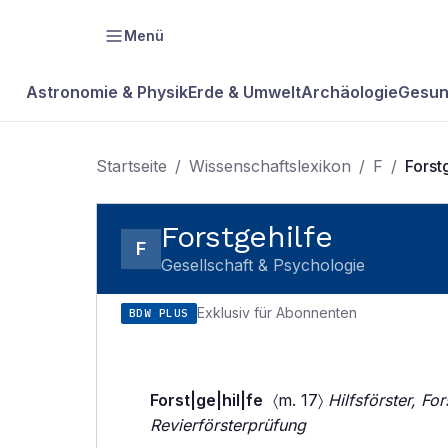
Menü
Astronomie & Physik
Erde & Umwelt
Archäologie
Gesun
Startseite
/
Wissenschaftslexikon
/
F
/
Forst
Forstgehilfe
F
Gesellschaft & Psychologie
Exklusiv für Abonnenten
BDW PLUS
Forst|ge|hil|fe
〈m. 17〉
Hilfsförster, Fo
Revierförsterprüfung