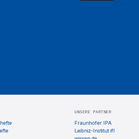
UNSERE PARTNER
hefte
Fraunhofer IPA
efte
Leibniz-Institut ifl
wissen.de