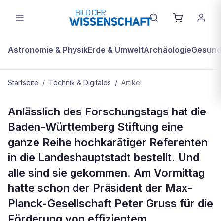
Astronomie & Physik
Erde & Umwelt
Archäologie
Gesundh
Startseite
/
Technik & Digitales
/
Artikel
TECHNIK & DIGITALES
Anlässlich des Forschungstags hat die
Forschungstag 2013 der Baden-
Baden-Württemberg Stiftung eine
Württemberg Stiftung:
ganze Reihe hochkarätiger Referenten
Hochtechnologie im Ländle
in die Landeshauptstadt bestellt. Und
alle sind sie gekommen. Am Vormittag
hatte schon der Präsident der Max-
Planck-Gesellschaft Peter Gruss für die
Förderung von effizientem