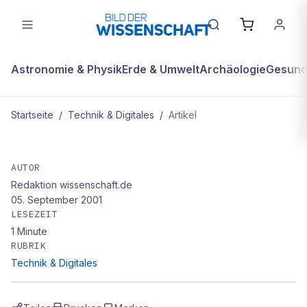
Astronomie & Physik
Erde & Umwelt
Archäologie
Gesundh
Startseite
/
Technik & Digitales
/
Artikel
TECHNIK & DIGITALES
Forscher winden Bor-Carbid zur
AUTOR
Redaktion wissenschaft.de
kleinsten Spirale der Welt
05. September 2001
LESEZEIT
1
Minute
RUBRIK
Technik & Digitales