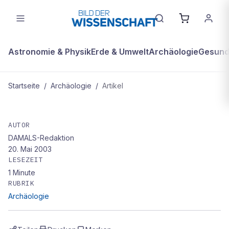
Astronomie & Physik
Erde & Umwelt
Archäologie
Gesundh
Startseite
/
Archäologie
/
Artikel
ARCHÄOLOGIE
Forscher: Schimpansen gehören zur
AUTOR
DAMALS-Redaktion
Gattung Homo
20. Mai 2003
LESEZEIT
1
Minute
RUBRIK
Archäologie