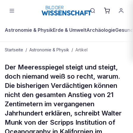
Astronomie & Physik
Erde & Umwelt
Archäologie
Gesundh
Startseite
/
Astronomie & Physik
/
Artikel
ASTRONOMIE & PHYSIK
Der Meeresspiegel steigt und steigt,
Forscher rätseln um Anstieg des
doch niemand weiß so recht, warum.
Meeresspiegels
Die bisherigen Verdächtigen können
nicht den gesamten Anstieg von 21
Zentimetern im vergangenen
Jahrhundert erklären, schreibt Walter
Munk von der Scripps Institution of
Oceanography in Kalifornien im