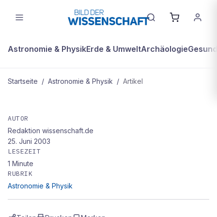
Astronomie & Physik
Erde & Umwelt
Archäologie
Gesundh
Startseite
/
Astronomie & Physik
/
Artikel
ASTRONOMIE & PHYSIK
Forscher: Laserstrahlen können zwei
AUTOR
Redaktion wissenschaft.de
nackte Atomkerne zusammenhalten
25. Juni 2003
LESEZEIT
1
Minute
RUBRIK
Astronomie & Physik