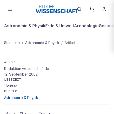
Astronomie & Physik
Erde & Umwelt
Archäologie
Gesundh
Startseite
/
Astronomie & Physik
/
Artikel
ASTRONOMIE & PHYSIK
Forscher: Kohlenstoffnanoröhren
AUTOR
Redaktion wissenschaft.de
wirken auf Atome wie Blitzableiter
12. September 2002
LESEZEIT
1
Minute
RUBRIK
Astronomie & Physik