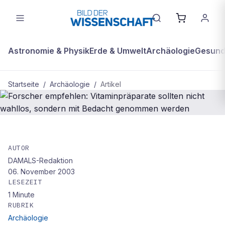
Astronomie & Physik
Erde & Umwelt
Archäologie
Gesundh
Startseite
/
Archäologie
/
Artikel
ARCHÄOLOGIE
Forscher empfehlen:
AUTOR
DAMALS-Redaktion
Vitaminpräparate sollten nicht
06. November 2003
wahllos, sondern mit Bedacht
LESEZEIT
genommen werden
1
Minute
RUBRIK
Archäologie