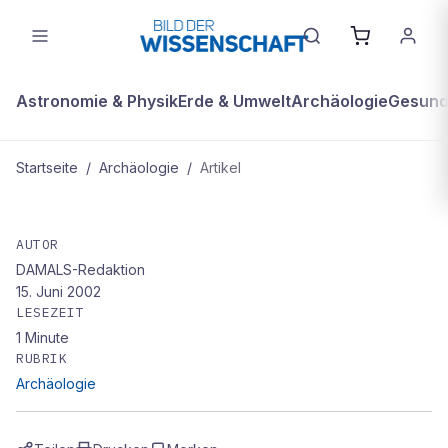
Astronomie & Physik
Erde & Umwelt
Archäologie
Gesundh
Startseite
/
Archäologie
/
Artikel
ARCHÄOLOGIE
Forscher bestreitet Geschichtlichkeit
AUTOR
DAMALS-Redaktion
der Sintflut
15. Juni 2002
LESEZEIT
1
Minute
RUBRIK
Archäologie