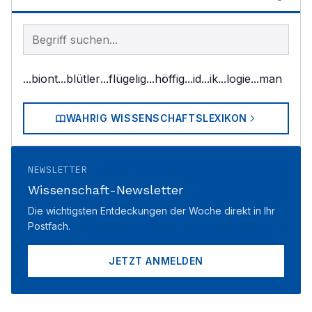
Begriff im Lexikon suchen
...biont
...blütler
...flügelig
...höffig
...id
...ik
...logie
...man
WAHRIG WISSENSCHAFTSLEXIKON
NEWSLETTER
Wissenschaft-Newsletter
Die wichtigsten Entdeckungen der Woche direkt in Ihr
Postfach.
JETZT ANMELDEN