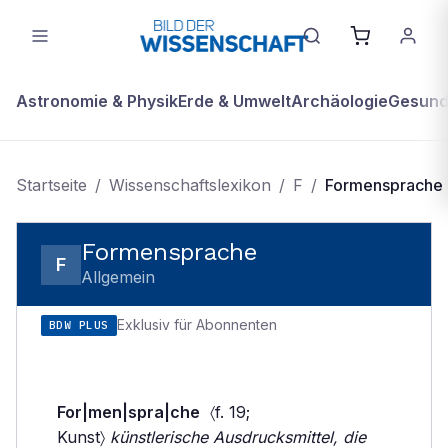
Astronomie & Physik
Erde & Umwelt
Archäologie
Gesundh
Startseite
/
Wissenschaftslexikon
/
F
/
Formensprache
Formensprache
F
Allgemein
Exklusiv für Abonnenten
BDW PLUS
For|men|spra|che
〈f. 19;
Kunst〉
künstlerische Ausdrucksmittel, die