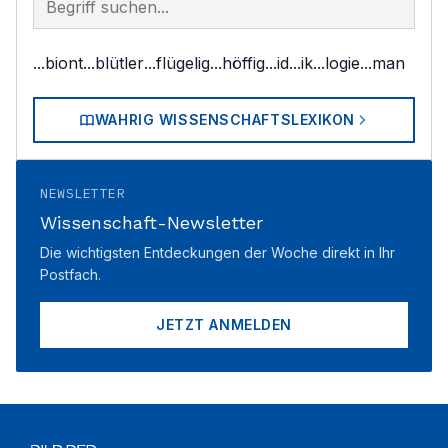
...biont
...blütler
...flügelig
...höffig
...id
...ik
...logie
...man
WAHRIG WISSENSCHAFTSLEXIKON
NEWSLETTER
Wissenschaft-Newsletter
Die wichtigsten Entdeckungen der Woche direkt in Ihr
Postfach.
JETZT ANMELDEN