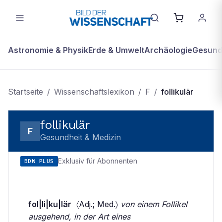
Astronomie & Physik
Erde & Umwelt
Archäologie
Gesundh
Startseite
/
Wissenschaftslexikon
/
F
/
follikulär
follikulär
F
Gesundheit & Medizin
Exklusiv für Abonnenten
BDW PLUS
fol|li|ku|lär
〈Adj.; Med.〉
von einem Follikel
ausgehend, in der Art eines