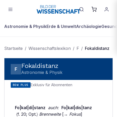
Astronomie & Physik
Erde & Umwelt
Archäologie
Gesundh
Startseite
/
Wissenschaftslexikon
/
F
/
Fokaldistanz
Fokaldistanz
F
Astronomie & Physik
Exklusiv für Abonnenten
BDW PLUS
Fo|kal|di|stanz
auch:
Fo|kal|dis|tanz
〈f. 20; Opt.〉
Brennweite
[→
Fokus
]