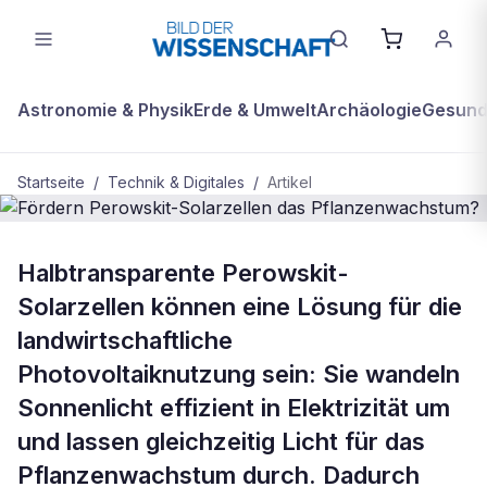
Astronomie & Physik
Erde & Umwelt
Archäologie
Gesundh
Startseite
/
Technik & Digitales
/
Artikel
BDW Plus
TECHNIK & DIGITALES
Halbtransparente Perowskit-
Fördern Perowskit-Solarzellen das
Solarzellen können eine Lösung für die
Pflanzenwachstum?
landwirtschaftliche
Photovoltaiknutzung sein: Sie wandeln
Sonnenlicht effizient in Elektrizität um
und lassen gleichzeitig Licht für das
Pflanzenwachstum durch. Dadurch