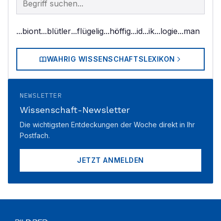
...biont
...blütler
...flügelig
...höffig
...id
...ik
...logie
...man
WAHRIG WISSENSCHAFTSLEXIKON
NEWSLETTER
Wissenschaft-Newsletter
Die wichtigsten Entdeckungen der Woche direkt in Ihr
Postfach.
JETZT ANMELDEN