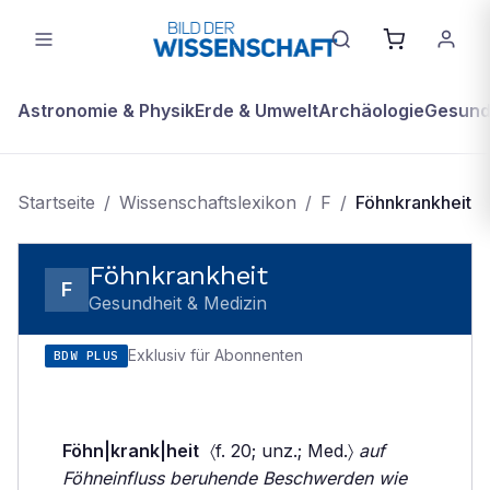
Astronomie & Physik
Erde & Umwelt
Archäologie
Gesundh
Startseite
/
Wissenschaftslexikon
/
F
/
Föhnkrankheit
Föhnkrankheit
F
Gesundheit & Medizin
Exklusiv für Abonnenten
BDW PLUS
Föhn|krank|heit
〈f. 20; unz.; Med.〉
auf
Föhneinfluss beruhende Beschwerden wie