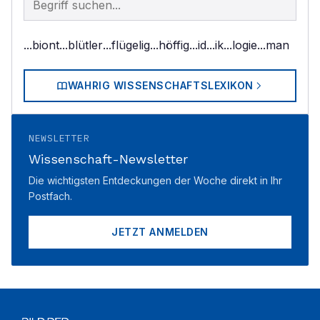
...biont
...blütler
...flügelig
...höffig
...id
...ik
...logie
...man
WAHRIG WISSENSCHAFTSLEXIKON
NEWSLETTER
Wissenschaft-Newsletter
Die wichtigsten Entdeckungen der Woche direkt in Ihr
Postfach.
JETZT ANMELDEN