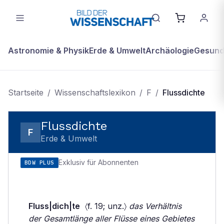
Astronomie & Physik
Erde & Umwelt
Archäologie
Gesundh
Startseite
/
Wissenschaftslexikon
/
F
/
Flussdichte
Flussdichte
F
Erde & Umwelt
Exklusiv für Abonnenten
BDW PLUS
Fluss|dich|te
〈f. 19; unz.〉
das Verhältnis
der Gesamtlänge aller Flüsse eines Gebietes