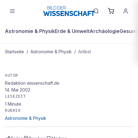
Astronomie & Physik
Erde & Umwelt
Archäologie
Gesundh
Startseite
/
Astronomie & Physik
/
Artikel
ASTRONOMIE & PHYSIK
Flugverbot nach dem 11. September
AUTOR
Redaktion wissenschaft.de
sorgte für wärmere Tage in den USA
14. Mai 2002
LESEZEIT
1
Minute
RUBRIK
Astronomie & Physik