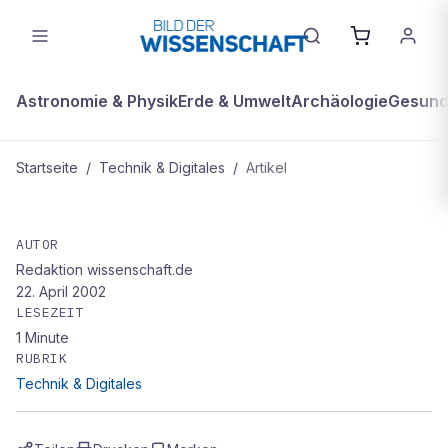
Astronomie & Physik
Erde & Umwelt
Archäologie
Gesundh
Startseite
/
Technik & Digitales
/
Artikel
TECHNIK & DIGITALES
Flugticket verrät potenzielle
AUTOR
Redaktion wissenschaft.de
Attentäter
22. April 2002
LESEZEIT
1
Minute
RUBRIK
Technik & Digitales