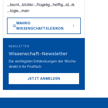
...biont
...blütler
...flügelig
...höffig
...id
...ik
...logie
...man
WAHRIG
WISSENSCHAFTSLEXIKON
NEWSLETTER
Wissenschaft-Newsletter
Die wichtigsten Entdeckungen der Woche
direkt in Ihr Postfach.
JETZT ANMELDEN