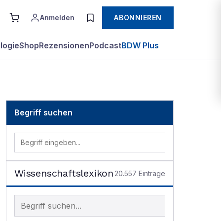
Anmelden
ABONNIEREN
logie
Shop
Rezensionen
Podcast
BDW Plus
Begriff suchen
Wissenschaftslexikon
20.557
Einträge
Begriff im Lexikon suchen