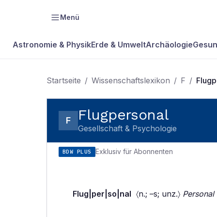
Menü
Astronomie & Physik
Erde & Umwelt
Archäologie
Gesun
Startseite
/
Wissenschaftslexikon
/
F
/
Flugp
Flugpersonal
F
Gesellschaft & Psychologie
Exklusiv für Abonnenten
BDW PLUS
Flug|per|so|nal
〈n.; –s; unz.〉
Personal