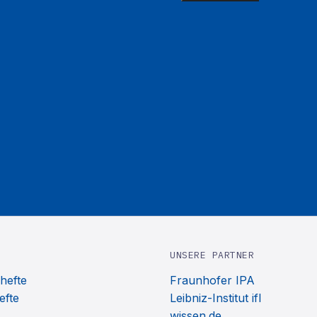
UNSERE PARTNER
hefte
Fraunhofer IPA
efte
Leibniz-Institut ifl
wissen.de