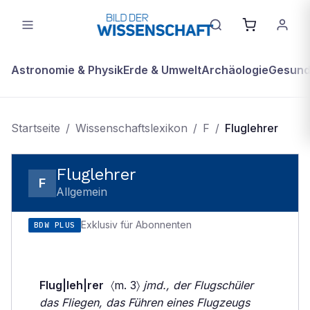
Astronomie & Physik
Erde & Umwelt
Archäologie
Gesundh
Startseite
/
Wissenschaftslexikon
/
F
/
Fluglehrer
Fluglehrer
F
Allgemein
Exklusiv für Abonnenten
BDW PLUS
Flug|leh|rer
〈m. 3〉
jmd., der Flugschüler
das Fliegen, das Führen eines Flugzeugs