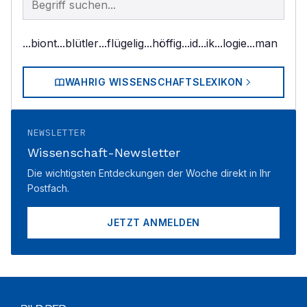
...biont
...blütler
...flügelig
...höffig
...id
...ik
...logie
...man
WAHRIG WISSENSCHAFTSLEXIKON
NEWSLETTER
Wissenschaft-Newsletter
Die wichtigsten Entdeckungen der Woche direkt in Ihr
Postfach.
JETZT ANMELDEN